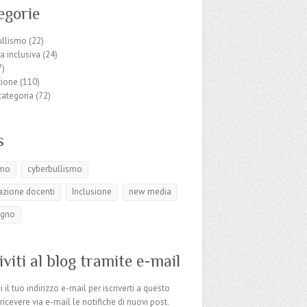
egorie
ullismo
(22)
ca inclusiva
(24)
7)
ione
(110)
categoria
(72)
s
smo
cyberbullismo
zione docenti
Inclusione
new media
egno
iviti al blog tramite e-mail
i il tuo indirizzo e-mail per iscriverti a questo
 ricevere via e-mail le notifiche di nuovi post.