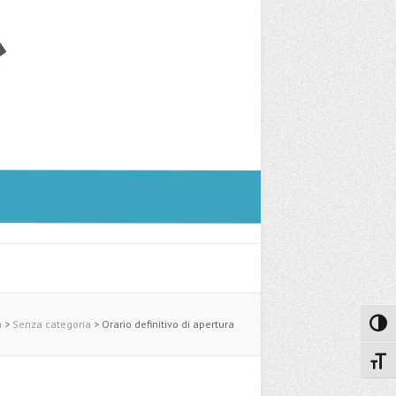
a
>
Senza categoria
>
Orario definitivo di apertura
Attiva
Attiv