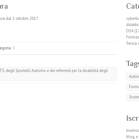
ura
Cat
enza dal 1 ottobre 2017.
cyberb
didatti
DSA
(1
Formaz
Senza 
egoria
|
Tag
, degli Sportelli Autismo e dei referenti per la disabilità degli
Auti
Forma
Sost
Iscr
Inserisc
blog, e