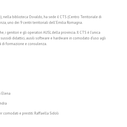
), nella biblioteca Osvaldo, ha sede il CTS (Centro Territoriale di
enza, uno dei 9 centri territoriali dell’Emilia Romagna.
e, i genitori e gli operatori AUSL della provincia. Il CTS è l’unica
 sussidi didattici, ausili software e hardware in comodato d’uso agli
ità di formazione e consulenza.
i Elena
andra
 comodati e prestiti: Raffaella Sidoli