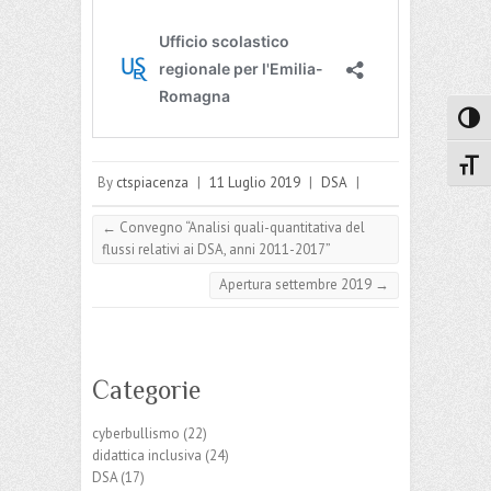
Attiva
Attiv
By
ctspiacenza
|
11 Luglio 2019
|
DSA
|
←
Convegno “Analisi quali-quantitativa del
flussi relativi ai DSA, anni 2011-2017”
Apertura settembre 2019
→
Categorie
cyberbullismo
(22)
didattica inclusiva
(24)
DSA
(17)