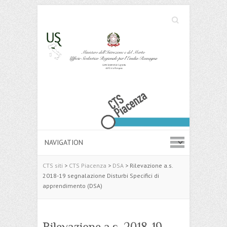
Cerca
Search
CTS siti
>
CTS Piacenza
>
DSA
>
Rilevazione a.s.
2018-19 segnalazione Disturbi Specifici di
apprendimento (DSA)
Rilevazione a.s. 2018-19