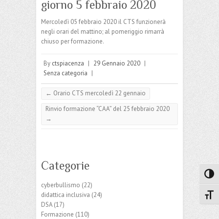
giorno 5 febbraio 2020
Mercoledì 05 febbraio 2020 il CTS funzionerà
negli orari del mattino; al pomeriggio rimarrà
chiuso per formazione.
By
ctspiacenza
|
29 Gennaio 2020
|
Senza categoria
|
←
Orario CTS mercoledì 22 gennaio
Rinvio formazione “CAA” del 25 febbraio 2020
→
Categorie
Attiva
cyberbullismo
(22)
didattica inclusiva
(24)
Attiv
DSA
(17)
Formazione
(110)