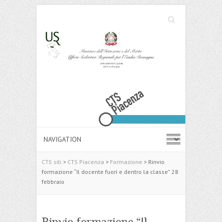
Cerca
Search
CTS siti
>
CTS Piacenza
>
Formazione
>
Rinvio
formazione “Il docente fuori e dentro la classe” 28
febbraio
Rinvio formazione “Il