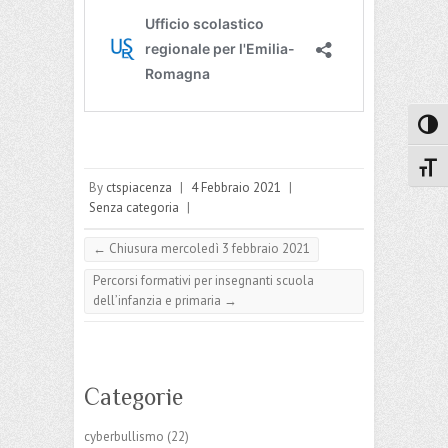
Attiva
Attiv
By
ctspiacenza
|
4 Febbraio 2021
|
Senza categoria
|
←
Chiusura mercoledì 3 febbraio 2021
Percorsi formativi per insegnanti scuola
dell’infanzia e primaria
→
Categorie
cyberbullismo
(22)