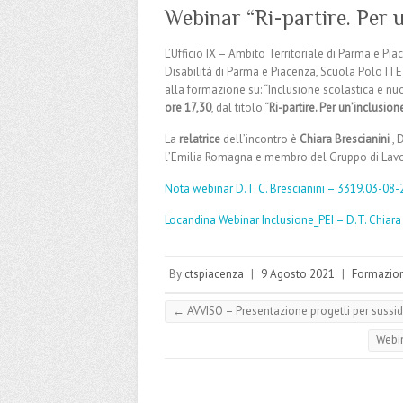
Webinar “Ri-partire. Per u
L’Ufficio IX – Ambito Territoriale di Parma e Pia
Disabilità di Parma e Piacenza, Scuola Polo 
alla formazione su: “Inclusione scolastica e nuo
ore 17,30
, dal titolo “
Ri-partire. Per un’inclusion
La
relatrice
dell’incontro è
Chiara Brescianini
, 
l’Emilia Romagna e membro del Gruppo di Lavoro
Nota webinar D.T. C. Brescianini – 3319.03-08
Locandina Webinar Inclusione_PEI – D.T. Chiara B
By
ctspiacenza
|
9 Agosto 2021
|
Formazio
←
AVVISO – Presentazione progetti per sussidi 
Webin