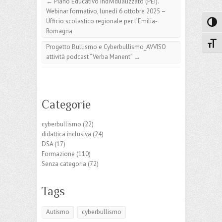
←
Piano Educativo Individualizzato (PEI).
Webinar formativo, lunedì 6 ottobre 2025 –
Ufficio scolastico regionale per l’Emilia-
Attiva
Romagna
Attiv
Progetto Bullismo e Cyberbullismo_AVVISO
attività podcast “Verba Manent”
→
Categorie
cyberbullismo
(22)
didattica inclusiva
(24)
DSA
(17)
Formazione
(110)
Senza categoria
(72)
Tags
Autismo
cyberbullismo